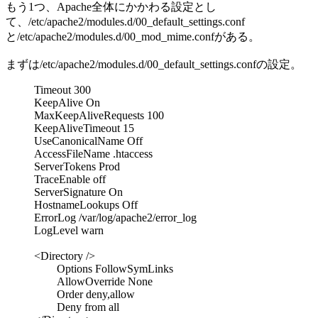
もう1つ、Apache全体にかかわる設定とし
て、/etc/apache2/modules.d/00_default_settings.conf
と/etc/apache2/modules.d/00_mod_mime.confがある。
まずは/etc/apache2/modules.d/00_default_settings.confの設定。
Timeout 300
KeepAlive On
MaxKeepAliveRequests 100
KeepAliveTimeout 15
UseCanonicalName Off
AccessFileName .htaccess
ServerTokens Prod
TraceEnable off
ServerSignature On
HostnameLookups Off
ErrorLog /var/log/apache2/error_log
LogLevel warn
<Directory />
Options FollowSymLinks
AllowOverride None
Order deny,allow
Deny from all