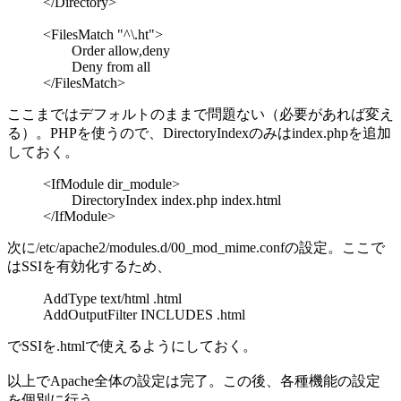
</Directory>
<FilesMatch "^\.ht">
Order allow,deny
Deny from all
</FilesMatch>
ここまではデフォルトのままで問題ない（必要があれば変え
る）。PHPを使うので、DirectoryIndexのみはindex.phpを追加
しておく。
<IfModule dir_module>
DirectoryIndex index.php index.html
</IfModule>
次に/etc/apache2/modules.d/00_mod_mime.confの設定。ここで
はSSIを有効化するため、
AddType text/html .html
AddOutputFilter INCLUDES .html
でSSIを.htmlで使えるようにしておく。
以上でApache全体の設定は完了。この後、各種機能の設定
を個別に行う。