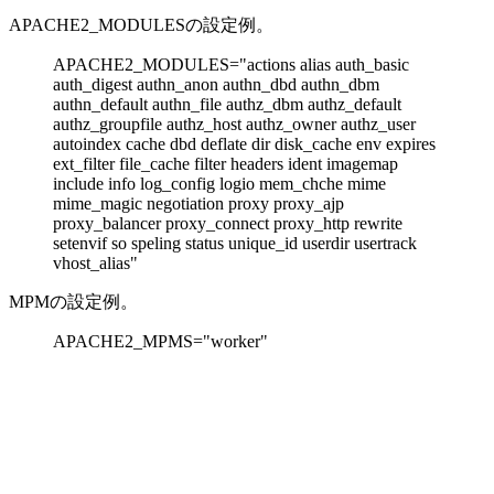
APACHE2_MODULESの設定例。
APACHE2_MODULES="actions alias auth_basic
auth_digest authn_anon authn_dbd authn_dbm
authn_default authn_file authz_dbm authz_default
authz_groupfile authz_host authz_owner authz_user
autoindex cache dbd deflate dir disk_cache env expires
ext_filter file_cache filter headers ident imagemap
include info log_config logio mem_chche mime
mime_magic negotiation proxy proxy_ajp
proxy_balancer proxy_connect proxy_http rewrite
setenvif so speling status unique_id userdir usertrack
vhost_alias"
MPMの設定例。
APACHE2_MPMS="worker"